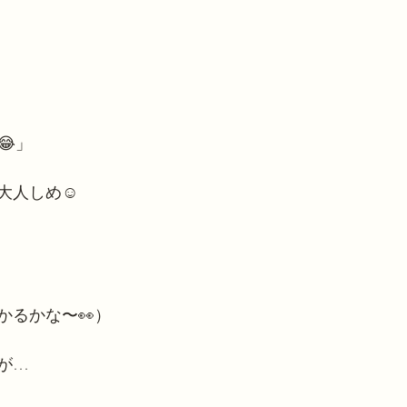
😂」
大人しめ☺️
かるかな〜👀）
が…