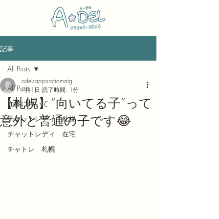
記事
All Posts
adelsapporofromatg
All Posts
7月1日
読了時間: 1分
【札幌】“向いてる子”って
面接について
意外と普通の子です😂
チャットレディ 札幌
チャットレディ 在宅
チャトレ 札幌