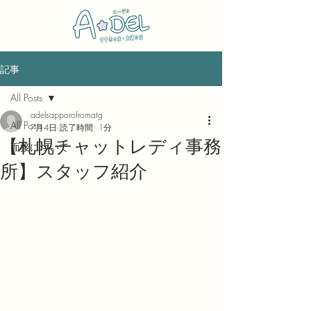
記事
All Posts
adelsapporofromatg
All Posts
7月4日
読了時間: 1分
【札幌チャットレディ事務
面接について
所】スタッフ紹介