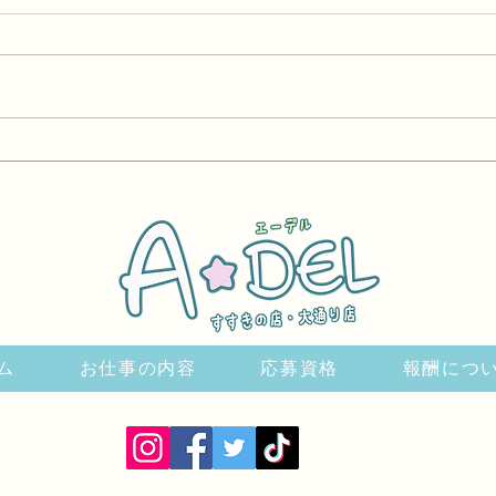
【チャットレディ】休憩って
【チ
好きなタイミングで取れる？
毎回
ム
お仕事の内容
応募資格
報酬につ