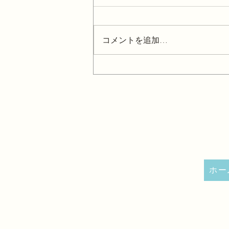
コメントを追加…
【チャットレディ】声に自信
がなくても大丈夫？
ホー